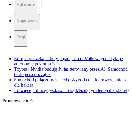
Polecane
Najnowsze
Tagi
Europa poczeka, Chiny pojadą same. Volkswagen szykuje
autonomię poziomu 3
Toyota i Nvidia budują świat sterowany przez AI. Samochód
to dopiero początek
Samochód połączony z siecią. Wygoda dla kierowcy, pokusa
dla hakera
Im więcej i dłużej jeździsz nową Mazdą tym lepiej dla planety
Promowane treści