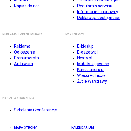
Kontakt
Zmiana ustawień zgód
Napisz do nas
Regulamin serwisu
Informacje o nadawcy
Deklaracja dostępności
REKLAMA I PRENUMERATA
PARTNERZY
Reklama
E-kiosk.pl
Ogłoszenia
E-gazety.pl
Prenumerata
Nexto.pl
Archiwum
Mała księgowość
Kancelarierp.pl
Wieści Rolnicze
Życie Warszawy
NASZE WYDARZENIA
Szkolenia i konferencje
MAPA STRONY
KALENDARIUM