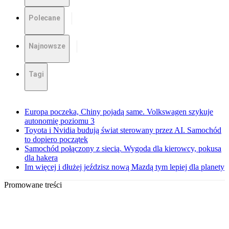
Polecane
Najnowsze
Tagi
Europa poczeka, Chiny pojadą same. Volkswagen szykuje
autonomię poziomu 3
Toyota i Nvidia budują świat sterowany przez AI. Samochód
to dopiero początek
Samochód połączony z siecią. Wygoda dla kierowcy, pokusa
dla hakera
Im więcej i dłużej jeździsz nową Mazdą tym lepiej dla planety
Promowane treści