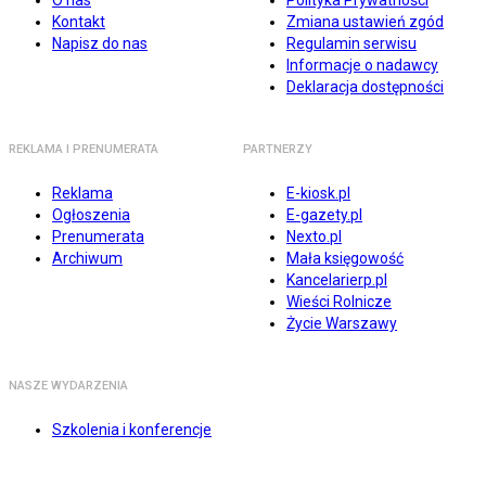
O nas
Polityka Prywatności
Kontakt
Zmiana ustawień zgód
Napisz do nas
Regulamin serwisu
Informacje o nadawcy
Deklaracja dostępności
REKLAMA I PRENUMERATA
PARTNERZY
Reklama
E-kiosk.pl
Ogłoszenia
E-gazety.pl
Prenumerata
Nexto.pl
Archiwum
Mała księgowość
Kancelarierp.pl
Wieści Rolnicze
Życie Warszawy
NASZE WYDARZENIA
Szkolenia i konferencje