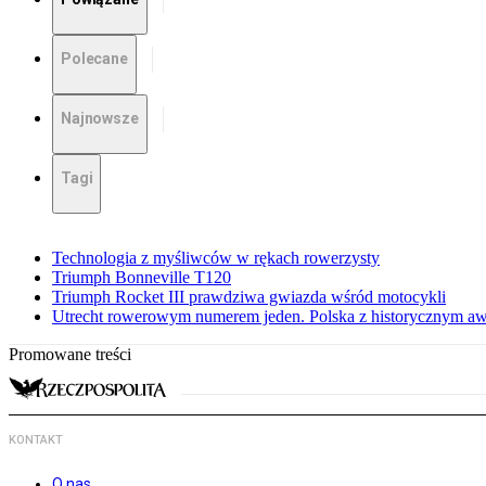
Polecane
Najnowsze
Tagi
Technologia z myśliwców w rękach rowerzysty
Triumph Bonneville T120
Triumph Rocket III prawdziwa gwiazda wśród motocykli
Utrecht rowerowym numerem jeden. Polska z historycznym a
Promowane treści
KONTAKT
O nas