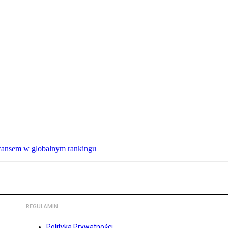
wansem w globalnym rankingu
REGULAMIN
Polityka Prywatności