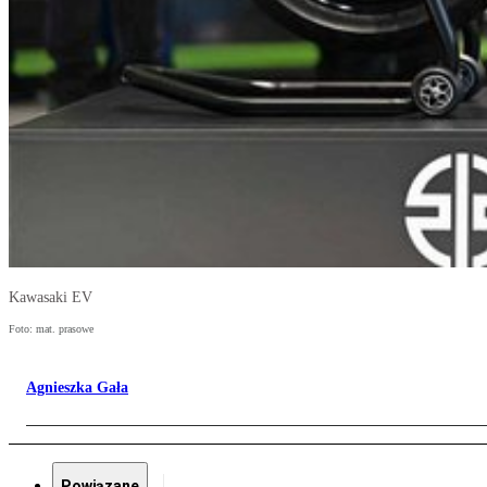
Kawasaki EV
Foto: mat. prasowe
Agnieszka Gała
Powiązane