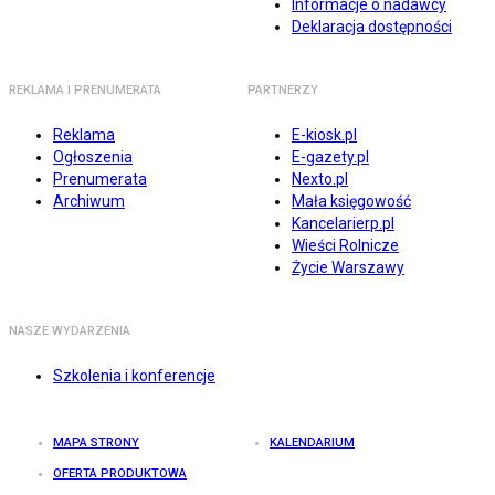
Informacje o nadawcy
Deklaracja dostępności
REKLAMA I PRENUMERATA
PARTNERZY
Reklama
E-kiosk.pl
Ogłoszenia
E-gazety.pl
Prenumerata
Nexto.pl
Archiwum
Mała księgowość
Kancelarierp.pl
Wieści Rolnicze
Życie Warszawy
NASZE WYDARZENIA
Szkolenia i konferencje
MAPA STRONY
KALENDARIUM
OFERTA PRODUKTOWA