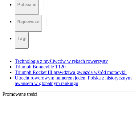
Polecane
Najnowsze
Tagi
Technologia z myśliwców w rękach rowerzysty
Triumph Bonneville T120
Triumph Rocket III prawdziwa gwiazda wśród motocykli
Utrecht rowerowym numerem jeden. Polska z historycznym
awansem w globalnym rankingu
Promowane treści