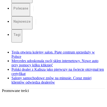
Polecane
Najnowsze
Tagi
Tesla otwiera kolejny salon. Piąte centrum sprzedaży w
Polsce
Mercedes udoskonala swój sklep internetowy. Nowe auto
przy pomocy kilku kliknięć
Polski dealer z Kalisza jako pierwszy na świecie otrzymał ten
certyfikat
Salony samochodowe znów na minusie. Coraz mniej
klientów odwiedza dealerów
Promowane treści