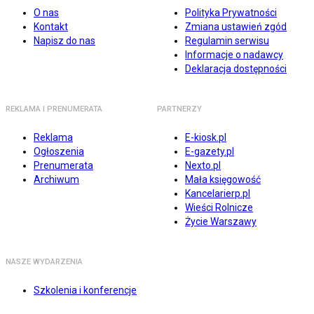
O nas
Polityka Prywatności
Kontakt
Zmiana ustawień zgód
Napisz do nas
Regulamin serwisu
Informacje o nadawcy
Deklaracja dostępności
REKLAMA I PRENUMERATA
PARTNERZY
Reklama
E-kiosk.pl
Ogłoszenia
E-gazety.pl
Prenumerata
Nexto.pl
Archiwum
Mała księgowość
Kancelarierp.pl
Wieści Rolnicze
Życie Warszawy
NASZE WYDARZENIA
Szkolenia i konferencje