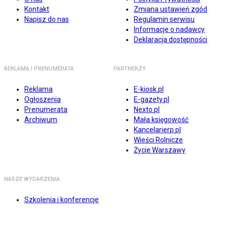
Kontakt
Zmiana ustawień zgód
Napisz do nas
Regulamin serwisu
Informacje o nadawcy
Deklaracja dostępności
REKLAMA I PRENUMERATA
PARTNERZY
Reklama
E-kiosk.pl
Ogłoszenia
E-gazety.pl
Prenumerata
Nexto.pl
Archiwum
Mała księgowość
Kancelarierp.pl
Wieści Rolnicze
Życie Warszawy
NASZE WYDARZENIA
Szkolenia i konferencje