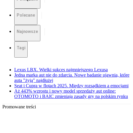
Polecane
Najnowsze
Tagi
Lexus LBX. Wielki sukces najmniejszego Lexusa
Jedna marka aut nie do zdarcia. Nowe badanie ujawnia, które
auta "żyją" najdłużej
Seat i Cupra w flotach 2025. Między rozsądkiem a emocjami
Aż 443% wzrostu i nowy model sprzedaży aut online:
OTOMOTO i BAIC zmieniają zasady gry na polskim rynku
Promowane treści