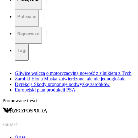
Polecane
Najnowsze
Tagi
Gliwice walczą o motoryzacyjną nowość z silnikiem z Tych
Zarobki Elona Muska zatwierdzone, ale nie jednogłośnie
Dyrekcja Skody proponuje podwyżkę zarobków
Europejski plan produkcji PSA
Promowane treści
KONTAKT
O nas