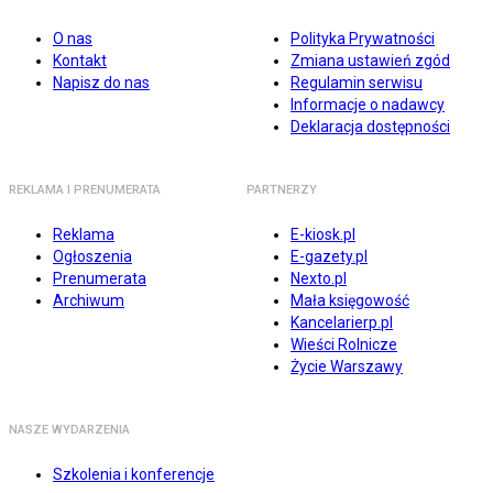
O nas
Polityka Prywatności
Kontakt
Zmiana ustawień zgód
Napisz do nas
Regulamin serwisu
Informacje o nadawcy
Deklaracja dostępności
REKLAMA I PRENUMERATA
PARTNERZY
Reklama
E-kiosk.pl
Ogłoszenia
E-gazety.pl
Prenumerata
Nexto.pl
Archiwum
Mała księgowość
Kancelarierp.pl
Wieści Rolnicze
Życie Warszawy
NASZE WYDARZENIA
Szkolenia i konferencje