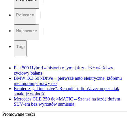
Polecane
Najnowsze
Tagi
Fiat 500 Hybrid – historia o tym, jak znaleźć właściwy
życiowy balans
BMW iX3 50 xDrive – pierwsze auto elektryczne, któremu
nie imponuje prawy pas
Koniec z „all inclusive”. Renault Trafic Wavecamper - tak
smakuje wolność
Mercedes GLE 350 de 4MATIC – Szansa na jazdę dużym
SUV-em bez wyrzutów sumienia
Promowane treści