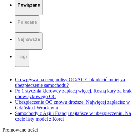
Powiązane
Polecane
Najnowsze
Tagi
Co wpływa na cenę polisy OC/AC? Jak płacić mniej za
ubezpieczenie samochodu?
Po 1 stycznia kierowcy zapłacą więcej. Rosną kary za brak
obowiązkowego OC
Ubezpieczenie OC znowu droższe. Najwięcej zapłacisz w
Gdańsku i Wrocławiu
Samochody z Azji i Francji najtańsze w ubezpieczeniu. Na
czele listy model z Korei
Promowane treści