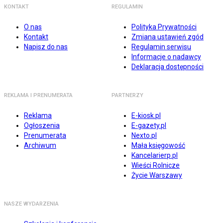
KONTAKT
REGULAMIN
O nas
Polityka Prywatności
Kontakt
Zmiana ustawień zgód
Napisz do nas
Regulamin serwisu
Informacje o nadawcy
Deklaracja dostępności
REKLAMA I PRENUMERATA
PARTNERZY
Reklama
E-kiosk.pl
Ogłoszenia
E-gazety.pl
Prenumerata
Nexto.pl
Archiwum
Mała księgowość
Kancelarierp.pl
Wieści Rolnicze
Życie Warszawy
NASZE WYDARZENIA