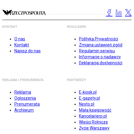
KONTAKT
REGULAMIN
O nas
Polityka Prywatności
Kontakt
Zmiana ustawień zgód
Napisz do nas
Regulamin serwisu
Informacje o nadawcy
Deklaracja dostępności
REKLAMA I PRENUMERATA
PARTNERZY
Reklama
E-kiosk.pl
Ogłoszenia
E-gazety.pl
Prenumerata
Nexto.pl
Archiwum
Mała księgowość
Kancelarierp.pl
Wieści Rolnicze
Życie Warszawy