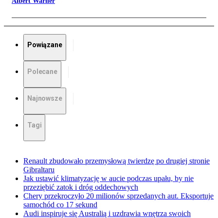
Albert Warner
Powiązane
Polecane
Najnowsze
Tagi
Renault zbudowało przemysłową twierdzę po drugiej stronie
Gibraltaru
Jak ustawić klimatyzację w aucie podczas upału, by nie
przeziębić zatok i dróg oddechowych
Chery przekroczyło 20 milionów sprzedanych aut. Eksportuje
samochód co 17 sekund
Audi inspiruje się Australią i uzdrawia wnętrza swoich