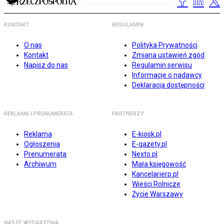
KONTAKT
REGULAMIN
O nas
Polityka Prywatności
Kontakt
Zmiana ustawień zgód
Napisz do nas
Regulamin serwisu
Informacje o nadawcy
Deklaracja dostępności
REKLAMA I PRENUMERATA
PARTNERZY
Reklama
E-kiosk.pl
Ogłoszenia
E-gazety.pl
Prenumerata
Nexto.pl
Archiwum
Mała księgowość
Kancelarierp.pl
Wieści Rolnicze
Życie Warszawy
NASZE WYDARZENIA