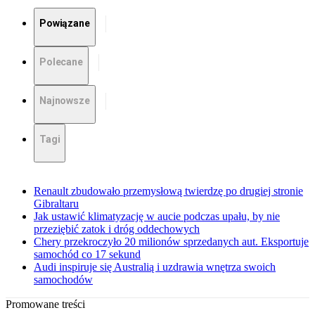
Powiązane
Polecane
Najnowsze
Tagi
Renault zbudowało przemysłową twierdzę po drugiej stronie
Gibraltaru
Jak ustawić klimatyzację w aucie podczas upału, by nie
przeziębić zatok i dróg oddechowych
Chery przekroczyło 20 milionów sprzedanych aut. Eksportuje
samochód co 17 sekund
Audi inspiruje się Australią i uzdrawia wnętrza swoich
samochodów
Promowane treści