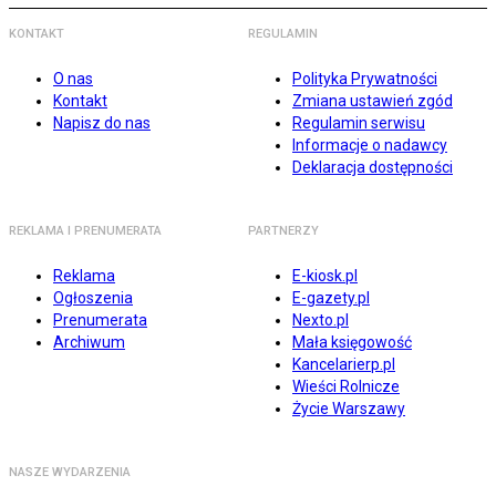
KONTAKT
REGULAMIN
O nas
Polityka Prywatności
Kontakt
Zmiana ustawień zgód
Napisz do nas
Regulamin serwisu
Informacje o nadawcy
Deklaracja dostępności
REKLAMA I PRENUMERATA
PARTNERZY
Reklama
E-kiosk.pl
Ogłoszenia
E-gazety.pl
Prenumerata
Nexto.pl
Archiwum
Mała księgowość
Kancelarierp.pl
Wieści Rolnicze
Życie Warszawy
NASZE WYDARZENIA