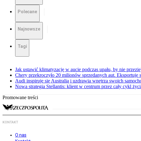
Polecane
Najnowsze
Tagi
Jak ustawić klimatyzację w aucie podczas upału, by nie przezi
Chery przekroczyło 20 milionów sprzedanych aut. Eksportuje
Audi inspiruje się Australią i uzdrawia wnętrza swoich samoc
Nowa strategia Stellantis: klient w centrum przez cały cykl ży
Promowane treści
KONTAKT
O nas