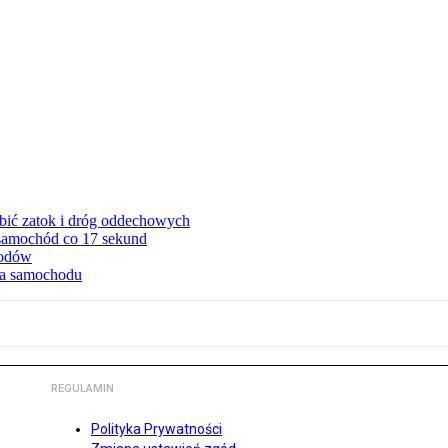
ębić zatok i dróg oddechowych
 samochód co 17 sekund
hodów
cia samochodu
REGULAMIN
Polityka Prywatności