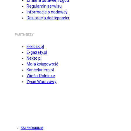
Zmiana ustawień zgód
Regulamin serwisu
Informacje o nadawcy
Deklaracja dostępności
PARTNERZY
E-kiosk.pl
E-gazety.pl
Nexto.pl
Mała księgowość
Kancelarierp.pl
Wieści Rolnicze
Życie Warszawy
KALENDARIUM