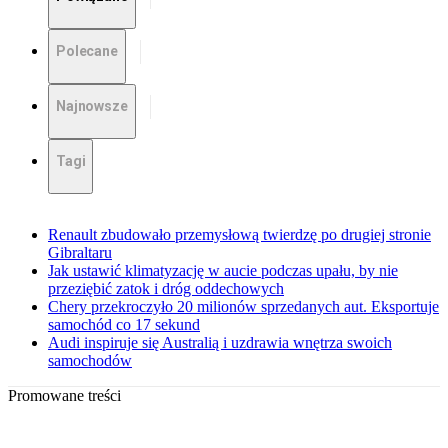
Polecane
Najnowsze
Tagi
Renault zbudowało przemysłową twierdzę po drugiej stronie
Gibraltaru
Jak ustawić klimatyzację w aucie podczas upału, by nie
przeziębić zatok i dróg oddechowych
Chery przekroczyło 20 milionów sprzedanych aut. Eksportuje
samochód co 17 sekund
Audi inspiruje się Australią i uzdrawia wnętrza swoich
samochodów
Promowane treści