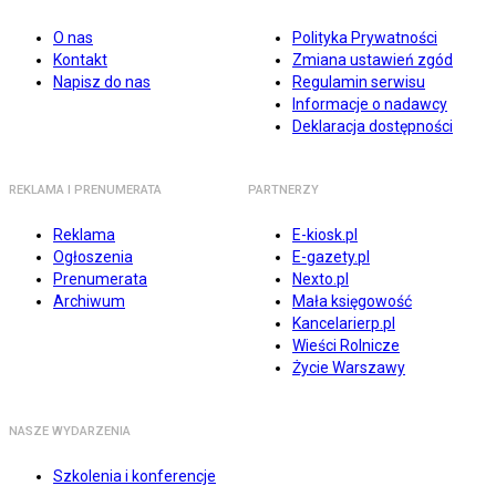
O nas
Polityka Prywatności
Kontakt
Zmiana ustawień zgód
Napisz do nas
Regulamin serwisu
Informacje o nadawcy
Deklaracja dostępności
REKLAMA I PRENUMERATA
PARTNERZY
Reklama
E-kiosk.pl
Ogłoszenia
E-gazety.pl
Prenumerata
Nexto.pl
Archiwum
Mała księgowość
Kancelarierp.pl
Wieści Rolnicze
Życie Warszawy
NASZE WYDARZENIA
Szkolenia i konferencje