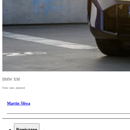
BMW XM
Foto: mat. prasowe
Martin Śliwa
Powiązane