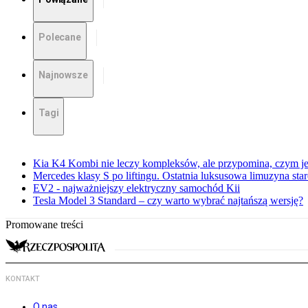
Polecane
Najnowsze
Tagi
Kia K4 Kombi nie leczy kompleksów, ale przypomina, czym je
Mercedes klasy S po liftingu. Ostatnia luksusowa limuzyna sta
EV2 - najważniejszy elektryczny samochód Kii
Tesla Model 3 Standard – czy warto wybrać najtańszą wersję?
Promowane treści
KONTAKT
O nas