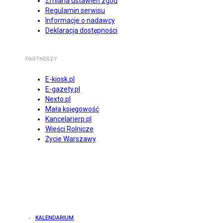
Zmiana ustawień zgód
Regulamin serwisu
Informacje o nadawcy
Deklaracja dostępności
PARTNERZY
E-kiosk.pl
E-gazety.pl
Nexto.pl
Mała księgowość
Kancelarierp.pl
Wieści Rolnicze
Życie Warszawy
KALENDARIUM