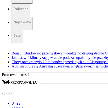
Polecane
Najnowsze
Tagi
Renault zbudowało przemysłową twierdzę po drugiej stronie Gi
Jak ustawić klimatyzację w aucie podczas upału, by nie przezi
Chery przekroczyło 20 milionów sprzedanych aut. Eksportuje
Audi inspiruje się Australią i uzdrawia wnętrza swoich samoc
Promowane treści
KONTAKT
O nas