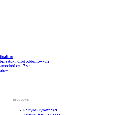
braltaru
ębić zatok i dróg oddechowych
 samochód co 17 sekund
hodów
REGULAMIN
Polityka Prywatności