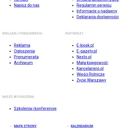
Napisz do nas
Regulamin serwisu
Informacje o nadawcy
Deklaracja dostępności
REKLAMA I PRENUMERATA
PARTNERZY
Reklama
E-kiosk.pl
Ogłoszenia
E-gazety.pl
Prenumerata
Nexto.pl
Archiwum
Mała księgowość
Kancelarierp.pl
Wieści Rolnicze
Życie Warszawy
NASZE WYDARZENIA
Szkolenia i konferencje
MAPA STRONY
KALENDARIUM