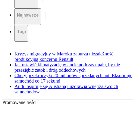
Najnowsze
Tagi
Kryzys migracyjny w Maroku zaburza niezależność
produkcyjną koncernu Renault
Jak ustawić klimatyzację w aucie podczas upału, by nie
przeziębić zatok i dróg oddechowych
Chery przekroczyło 20 milionów sprzedanych aut. Eksportuje
samochód co 17 sekund
Audi inspiruje się Australią i uzdrawia wnętrza swoich
samochodów
Promowane treści