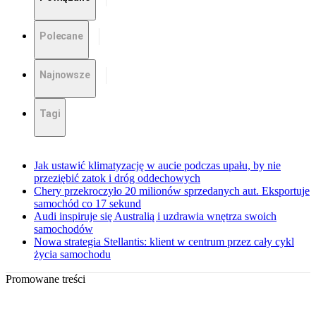
Polecane
Najnowsze
Tagi
Jak ustawić klimatyzację w aucie podczas upału, by nie
przeziębić zatok i dróg oddechowych
Chery przekroczyło 20 milionów sprzedanych aut. Eksportuje
samochód co 17 sekund
Audi inspiruje się Australią i uzdrawia wnętrza swoich
samochodów
Nowa strategia Stellantis: klient w centrum przez cały cykl
życia samochodu
Promowane treści