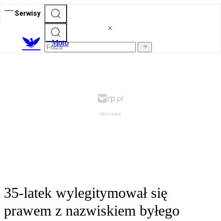
Serwisy
M
oto
35-latek wylegitymował się
prawem z nazwiskiem byłego