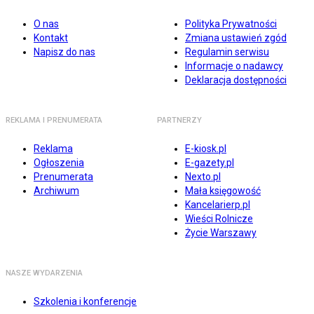
O nas
Polityka Prywatności
Kontakt
Zmiana ustawień zgód
Napisz do nas
Regulamin serwisu
Informacje o nadawcy
Deklaracja dostępności
REKLAMA I PRENUMERATA
PARTNERZY
Reklama
E-kiosk.pl
Ogłoszenia
E-gazety.pl
Prenumerata
Nexto.pl
Archiwum
Mała księgowość
Kancelarierp.pl
Wieści Rolnicze
Życie Warszawy
NASZE WYDARZENIA
Szkolenia i konferencje