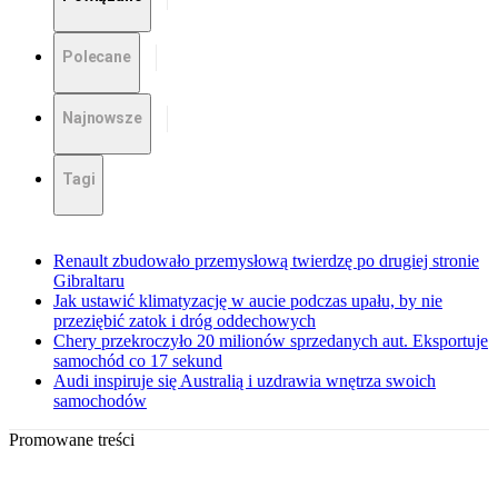
Polecane
Najnowsze
Tagi
Renault zbudowało przemysłową twierdzę po drugiej stronie
Gibraltaru
Jak ustawić klimatyzację w aucie podczas upału, by nie
przeziębić zatok i dróg oddechowych
Chery przekroczyło 20 milionów sprzedanych aut. Eksportuje
samochód co 17 sekund
Audi inspiruje się Australią i uzdrawia wnętrza swoich
samochodów
Promowane treści