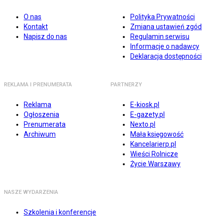
O nas
Polityka Prywatności
Kontakt
Zmiana ustawień zgód
Napisz do nas
Regulamin serwisu
Informacje o nadawcy
Deklaracja dostępności
REKLAMA I PRENUMERATA
PARTNERZY
Reklama
E-kiosk.pl
Ogłoszenia
E-gazety.pl
Prenumerata
Nexto.pl
Archiwum
Mała księgowość
Kancelarierp.pl
Wieści Rolnicze
Życie Warszawy
NASZE WYDARZENIA
Szkolenia i konferencje