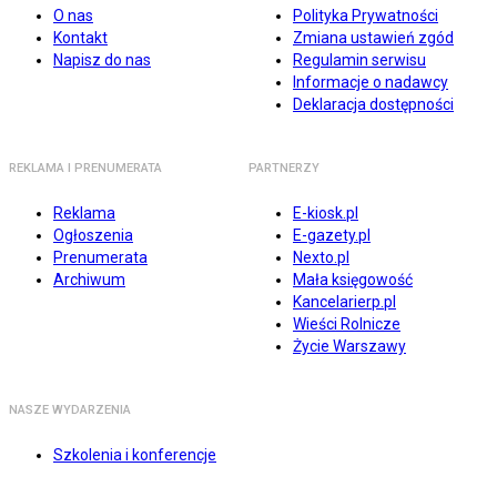
O nas
Polityka Prywatności
Kontakt
Zmiana ustawień zgód
Napisz do nas
Regulamin serwisu
Informacje o nadawcy
Deklaracja dostępności
REKLAMA I PRENUMERATA
PARTNERZY
Reklama
E-kiosk.pl
Ogłoszenia
E-gazety.pl
Prenumerata
Nexto.pl
Archiwum
Mała księgowość
Kancelarierp.pl
Wieści Rolnicze
Życie Warszawy
NASZE WYDARZENIA
Szkolenia i konferencje