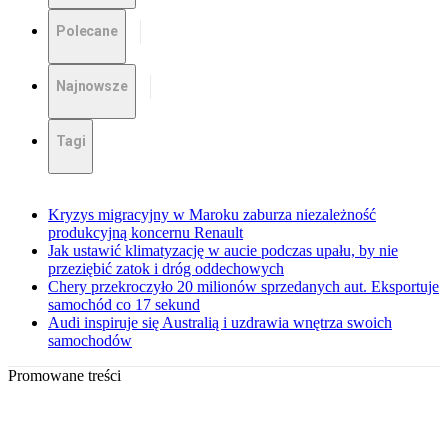
Polecane
Najnowsze
Tagi
Kryzys migracyjny w Maroku zaburza niezależność
produkcyjną koncernu Renault
Jak ustawić klimatyzację w aucie podczas upału, by nie
przeziębić zatok i dróg oddechowych
Chery przekroczyło 20 milionów sprzedanych aut. Eksportuje
samochód co 17 sekund
Audi inspiruje się Australią i uzdrawia wnętrza swoich
samochodów
Promowane treści