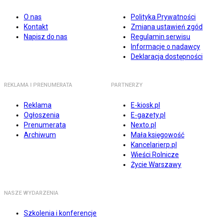
O nas
Polityka Prywatności
Kontakt
Zmiana ustawień zgód
Napisz do nas
Regulamin serwisu
Informacje o nadawcy
Deklaracja dostępności
REKLAMA I PRENUMERATA
PARTNERZY
Reklama
E-kiosk.pl
Ogłoszenia
E-gazety.pl
Prenumerata
Nexto.pl
Archiwum
Mała księgowość
Kancelarierp.pl
Wieści Rolnicze
Życie Warszawy
NASZE WYDARZENIA
Szkolenia i konferencje