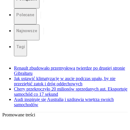
Polecane
Najnowsze
Tagi
Renault zbudowało przemysłową twierdzę po drugiej stronie
Gibraltaru
Jak ustawić klimatyzację w aucie podczas upału, by nie
przeziębić zatok i dróg oddechowych
Chery przekroczyło 20 milionów sprzedanych aut. Eksportuje
samochód co 17 sekund
Audi inspiruje się Australią i uzdrawia wnętrza swoich
samochodów
Promowane treści