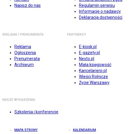
Napisz do nas
Regulamin serwisu
Informacje o nadawcy
Deklaracja dostępności
REKLAMA I PRENUMERATA
PARTNERZY
Reklama
E-kiosk.pl
Ogłoszenia
E-gazety.pl
Prenumerata
Nexto.pl
Archiwum
Mała księgowość
Kancelarierp.pl
Wieści Rolnicze
Życie Warszawy
NASZE WYDARZENIA
Szkolenia i konferencje
MAPA STRONY
KALENDARIUM