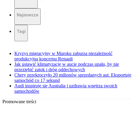
Najnowsze
Tagi
Kryzys migracyjny w Maroku zaburza niezależność
produkcyjną koncernu Renault
Jak ustawić klimatyzację w aucie podczas upału, by nie
przeziębić zatok i dróg oddechowych
Chery przekroczyło 20 milionów sprzedanych aut. Eksportuje
samochód co 17 sekund
Audi inspiruje się Australią i uzdrawia wnętrza swoich
samochodów
Promowane treści