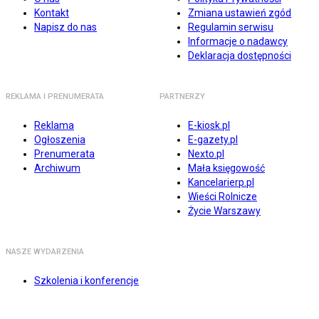
Kontakt
Zmiana ustawień zgód
Napisz do nas
Regulamin serwisu
Informacje o nadawcy
Deklaracja dostępności
REKLAMA I PRENUMERATA
PARTNERZY
Reklama
E-kiosk.pl
Ogłoszenia
E-gazety.pl
Prenumerata
Nexto.pl
Archiwum
Mała księgowość
Kancelarierp.pl
Wieści Rolnicze
Życie Warszawy
NASZE WYDARZENIA
Szkolenia i konferencje