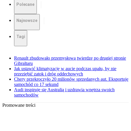
Polecane
Najnowsze
Tagi
Renault zbudowało przemysłową twierdzę po drugiej stronie
Gibraltaru
Jak ustawić klimatyzację w aucie podczas upału, by nie
przeziębić zatok i dróg oddechowych
Chery przekroczyło 20 milionów sprzedanych aut. Eksportuje
samochód co 17 sekund
Audi inspiruje się Australią i uzdrawia wnętrza swoich
samochodów
Promowane treści