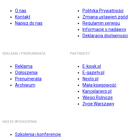
O nas
Polityka Prywatności
Kontakt
Zmiana ustawień zgód
Napisz do nas
Regulamin serwisu
Informacje o nadawcy
Deklaracja dostępności
REKLAMA I PRENUMERATA
PARTNERZY
Reklama
E-kiosk.pl
Ogłoszenia
E-gazety.pl
Prenumerata
Nexto.pl
Archiwum
Mała księgowość
Kancelarierp.pl
Wieści Rolnicze
Życie Warszawy
NASZE WYDARZENIA
Szkolenia i konferencje