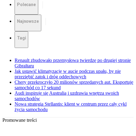
Polecane
Najnowsze
Tagi
Renault zbudowało przemysłową twierdzę po drugiej stronie
Gibraltaru
Jak ustawić klimatyzację w aucie podczas upału, by nie
przeziębić zatok i dróg oddechowych
Chery przekroczyło 20 milionów sprzedanych aut. Eksportuje
samochód co 17 sekund
Audi inspiruje się Australią i uzdrawia wnętrza swoich
samochodów
Nowa strategia Stellantis: klient w centrum przez cały cykl
życia samochodu
Promowane treści