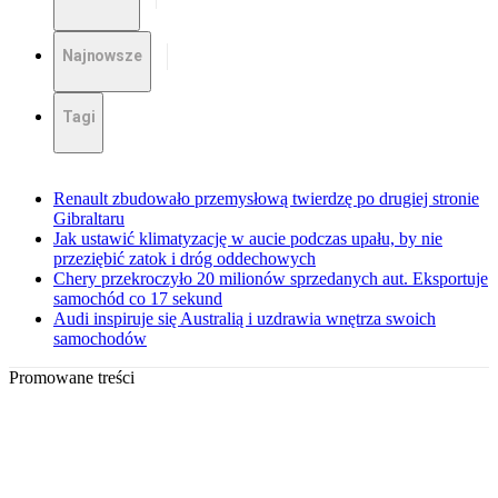
Najnowsze
Tagi
Renault zbudowało przemysłową twierdzę po drugiej stronie
Gibraltaru
Jak ustawić klimatyzację w aucie podczas upału, by nie
przeziębić zatok i dróg oddechowych
Chery przekroczyło 20 milionów sprzedanych aut. Eksportuje
samochód co 17 sekund
Audi inspiruje się Australią i uzdrawia wnętrza swoich
samochodów
Promowane treści