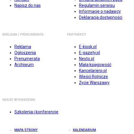
Napisz do nas
Regulamin serwisu
Informacje o nadawcy
Deklaracja dostępności
REKLAMA I PRENUMERATA
PARTNERZY
Reklama
E-kiosk.pl
Ogłoszenia
E-gazety.pl
Prenumerata
Nexto.pl
Archiwum
Mała księgowość
Kancelarierp.pl
Wieści Rolnicze
Życie Warszawy
NASZE WYDARZENIA
Szkolenia i konferencje
MAPA STRONY
KALENDARIUM