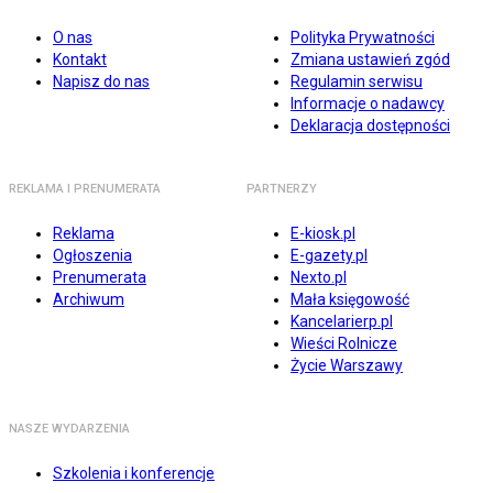
O nas
Polityka Prywatności
Kontakt
Zmiana ustawień zgód
Napisz do nas
Regulamin serwisu
Informacje o nadawcy
Deklaracja dostępności
REKLAMA I PRENUMERATA
PARTNERZY
Reklama
E-kiosk.pl
Ogłoszenia
E-gazety.pl
Prenumerata
Nexto.pl
Archiwum
Mała księgowość
Kancelarierp.pl
Wieści Rolnicze
Życie Warszawy
NASZE WYDARZENIA
Szkolenia i konferencje