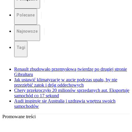
Polecane
Najnowsze
Tagi
Renault zbudowało przemysłową twierdzę po drugiej stronie
Gibraltaru
Jak ustawić klimatyzację w aucie podczas upału, by nie
przeziębić zatok i dróg oddechowych
Chery przekroczyło 20 milionów sprzedanych aut. Eksportuje
samochód co 17 sekund
Audi inspiruje się Australią i uzdrawia wnętrza swoich
samochodów
Promowane treści