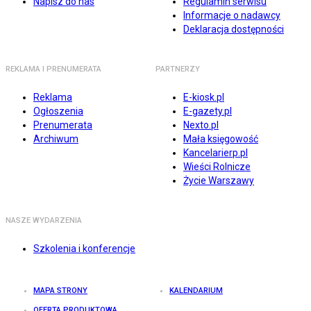
Napisz do nas
Regulamin serwisu
Informacje o nadawcy
Deklaracja dostępności
REKLAMA I PRENUMERATA
PARTNERZY
Reklama
E-kiosk.pl
Ogłoszenia
E-gazety.pl
Prenumerata
Nexto.pl
Archiwum
Mała księgowość
Kancelarierp.pl
Wieści Rolnicze
Życie Warszawy
NASZE WYDARZENIA
Szkolenia i konferencje
MAPA STRONY
KALENDARIUM
OFERTA PRODUKTOWA