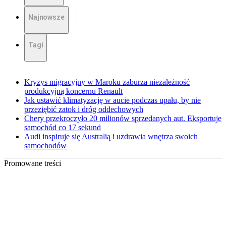
Najnowsze
Tagi
Kryzys migracyjny w Maroku zaburza niezależność
produkcyjną koncernu Renault
Jak ustawić klimatyzację w aucie podczas upału, by nie
przeziębić zatok i dróg oddechowych
Chery przekroczyło 20 milionów sprzedanych aut. Eksportuje
samochód co 17 sekund
Audi inspiruje się Australią i uzdrawia wnętrza swoich
samochodów
Promowane treści