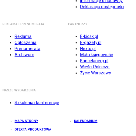
Informacje o nadawcy
Deklaracja dostępności
REKLAMA I PRENUMERATA
PARTNERZY
Reklama
E-kiosk.pl
Ogłoszenia
E-gazety.pl
Prenumerata
Nexto.pl
Archiwum
Mała księgowość
Kancelarierp.pl
Wieści Rolnicze
Życie Warszawy
NASZE WYDARZENIA
Szkolenia i konferencje
MAPA STRONY
KALENDARIUM
OFERTA PRODUKTOWA