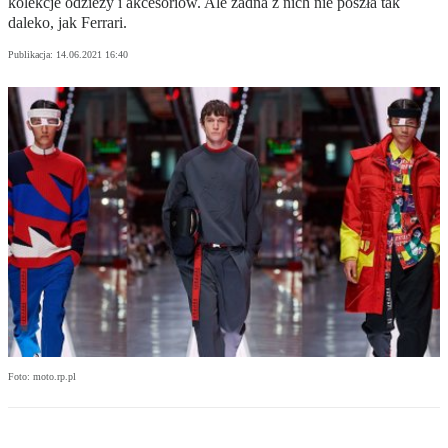
kolekcje odzieży i akcesoriów. Ale żadna z nich nie poszła tak
daleko, jak Ferrari.
Publikacja:
14.06.2021 16:40
Foto: moto.rp.pl