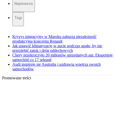
Najnowsze
Tagi
Kryzys migracyjny w Maroku zaburza niezależność
produkcyjną koncernu Renault
Jak ustawić klimatyzację w aucie podczas upału, by nie
przeziębić zatok i dróg oddechowych
Chery przekroczyło 20 milionów sprzedanych aut. Eksportuje
samochód co 17 sekund
Audi inspiruje się Australią i uzdrawia wnętrza swoich
samochodów
Promowane treści