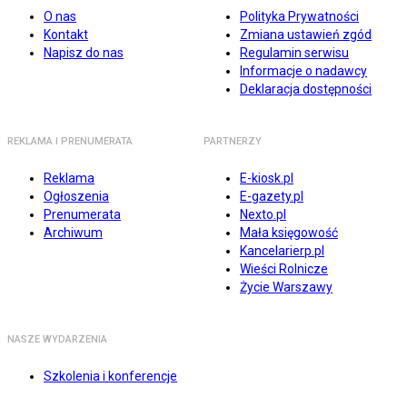
O nas
Polityka Prywatności
Kontakt
Zmiana ustawień zgód
Napisz do nas
Regulamin serwisu
Informacje o nadawcy
Deklaracja dostępności
REKLAMA I PRENUMERATA
PARTNERZY
Reklama
E-kiosk.pl
Ogłoszenia
E-gazety.pl
Prenumerata
Nexto.pl
Archiwum
Mała księgowość
Kancelarierp.pl
Wieści Rolnicze
Życie Warszawy
NASZE WYDARZENIA
Szkolenia i konferencje