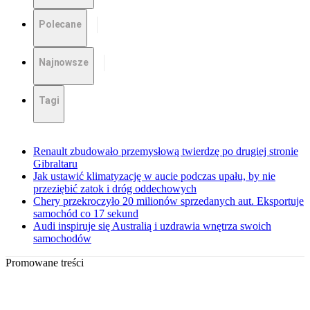
Polecane
Najnowsze
Tagi
Renault zbudowało przemysłową twierdzę po drugiej stronie
Gibraltaru
Jak ustawić klimatyzację w aucie podczas upału, by nie
przeziębić zatok i dróg oddechowych
Chery przekroczyło 20 milionów sprzedanych aut. Eksportuje
samochód co 17 sekund
Audi inspiruje się Australią i uzdrawia wnętrza swoich
samochodów
Promowane treści