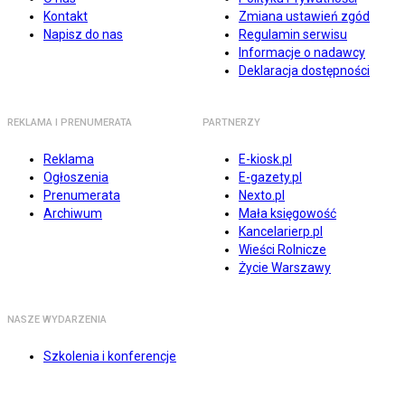
Kontakt
Zmiana ustawień zgód
Napisz do nas
Regulamin serwisu
Informacje o nadawcy
Deklaracja dostępności
REKLAMA I PRENUMERATA
PARTNERZY
Reklama
E-kiosk.pl
Ogłoszenia
E-gazety.pl
Prenumerata
Nexto.pl
Archiwum
Mała księgowość
Kancelarierp.pl
Wieści Rolnicze
Życie Warszawy
NASZE WYDARZENIA
Szkolenia i konferencje