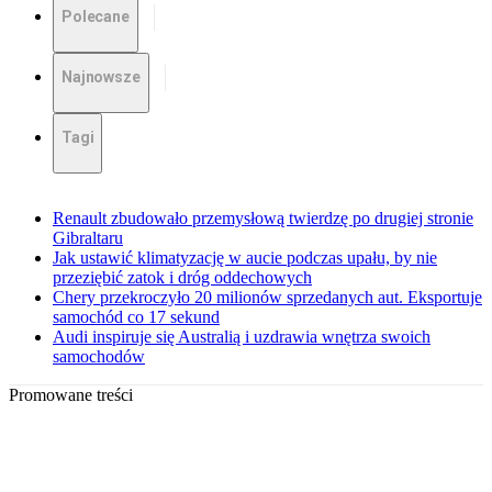
Polecane
Najnowsze
Tagi
Renault zbudowało przemysłową twierdzę po drugiej stronie
Gibraltaru
Jak ustawić klimatyzację w aucie podczas upału, by nie
przeziębić zatok i dróg oddechowych
Chery przekroczyło 20 milionów sprzedanych aut. Eksportuje
samochód co 17 sekund
Audi inspiruje się Australią i uzdrawia wnętrza swoich
samochodów
Promowane treści