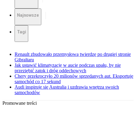
Najnowsze
Tagi
Renault zbudowało przemysłową twierdzę po drugiej stronie
Gibraltaru
Jak ustawić klimatyzację w aucie podczas upału, by nie
przeziębić zatok i dróg oddechowych
Chery przekroczyło 20 milionów sprzedanych aut. Eksportuje
samochód co 17 sekund
Audi inspiruje się Australią i uzdrawia wnętrza swoich
samochodów
Promowane treści