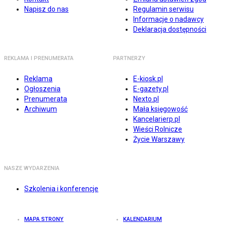
Napisz do nas
Regulamin serwisu
Informacje o nadawcy
Deklaracja dostępności
REKLAMA I PRENUMERATA
PARTNERZY
Reklama
E-kiosk.pl
Ogłoszenia
E-gazety.pl
Prenumerata
Nexto.pl
Archiwum
Mała księgowość
Kancelarierp.pl
Wieści Rolnicze
Życie Warszawy
NASZE WYDARZENIA
Szkolenia i konferencje
MAPA STRONY
KALENDARIUM