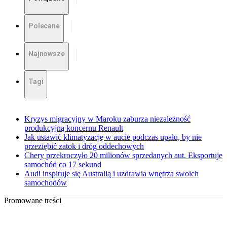
Polecane
Najnowsze
Tagi
Kryzys migracyjny w Maroku zaburza niezależność
produkcyjną koncernu Renault
Jak ustawić klimatyzację w aucie podczas upału, by nie
przeziębić zatok i dróg oddechowych
Chery przekroczyło 20 milionów sprzedanych aut. Eksportuje
samochód co 17 sekund
Audi inspiruje się Australią i uzdrawia wnętrza swoich
samochodów
Promowane treści