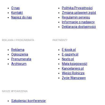
O nas
Polityka Prywatności
Kontakt
Zmiana ustawień zgód
Napisz do nas
Regulamin serwisu
Informacje o nadawcy
Deklaracja dostępności
REKLAMA I PRENUMERATA
PARTNERZY
Reklama
E-kiosk.pl
Ogłoszenia
E-gazety.pl
Prenumerata
Nexto.pl
Archiwum
Mała księgowość
Kancelarierp.pl
Wieści Rolnicze
Życie Warszawy
NASZE WYDARZENIA
Szkolenia i konferencje