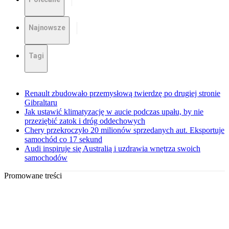
Najnowsze
Tagi
Renault zbudowało przemysłową twierdzę po drugiej stronie
Gibraltaru
Jak ustawić klimatyzację w aucie podczas upału, by nie
przeziębić zatok i dróg oddechowych
Chery przekroczyło 20 milionów sprzedanych aut. Eksportuje
samochód co 17 sekund
Audi inspiruje się Australią i uzdrawia wnętrza swoich
samochodów
Promowane treści