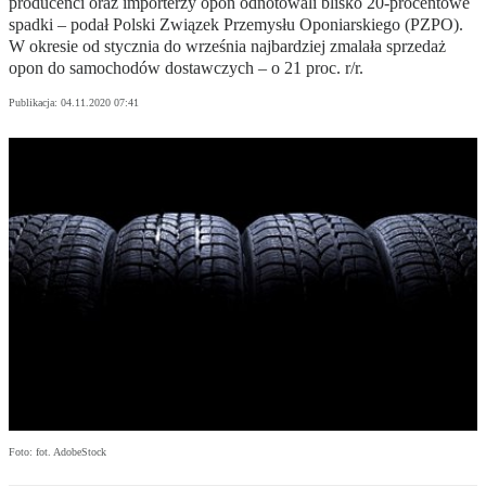
producenci oraz importerzy opon odnotowali blisko 20-procentowe
spadki – podał Polski Związek Przemysłu Oponiarskiego (PZPO).
W okresie od stycznia do września najbardziej zmalała sprzedaż
opon do samochodów dostawczych – o 21 proc. r/r.
Publikacja:
04.11.2020 07:41
Foto: fot. AdobeStock