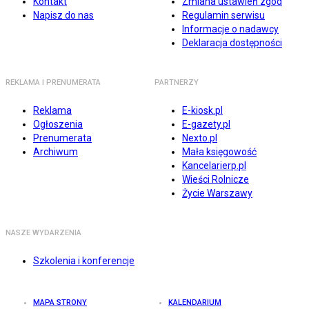
Kontakt
Zmiana ustawień zgód
Napisz do nas
Regulamin serwisu
Informacje o nadawcy
Deklaracja dostępności
REKLAMA I PRENUMERATA
PARTNERZY
Reklama
E-kiosk.pl
Ogłoszenia
E-gazety.pl
Prenumerata
Nexto.pl
Archiwum
Mała księgowość
Kancelarierp.pl
Wieści Rolnicze
Życie Warszawy
NASZE WYDARZENIA
Szkolenia i konferencje
MAPA STRONY
KALENDARIUM