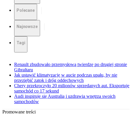
Polecane
Najnowsze
Tagi
Renault zbudowało przemysłową twierdzę po drugiej stronie
Gibraltaru
Jak ustawić klimatyzację w aucie podczas upału, by nie
przeziębić zatok i dróg oddechowych
Chery przekroczyło 20 milionów sprzedanych aut. Eksportuje
samochód co 17 sekund
Audi inspiruje się Australią i uzdrawia wnętrza swoich
samochodów
Promowane treści