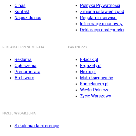
O nas
Polityka Prywatności
Kontakt
Zmiana ustawień zgód
Napisz do nas
Regulamin serwisu
Informacje o nadawcy
Deklaracja dostępności
REKLAMA I PRENUMERATA
PARTNERZY
Reklama
E-kiosk.pl
Ogłoszenia
E-gazety.pl
Prenumerata
Nexto.pl
Archiwum
Mała księgowość
Kancelarierp.pl
Wieści Rolnicze
Życie Warszawy
NASZE WYDARZENIA
Szkolenia i konferencje