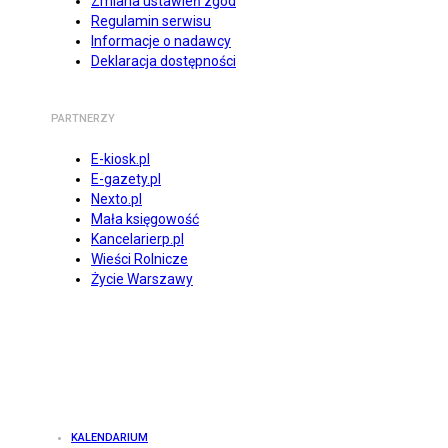
Zmiana ustawień zgód
Regulamin serwisu
Informacje o nadawcy
Deklaracja dostępności
PARTNERZY
E-kiosk.pl
E-gazety.pl
Nexto.pl
Mała księgowość
Kancelarierp.pl
Wieści Rolnicze
Życie Warszawy
KALENDARIUM