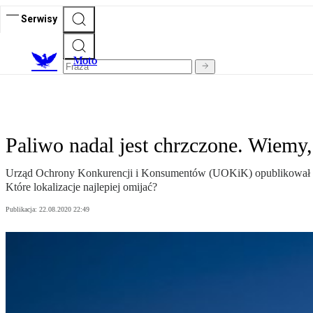
Serwisy
M
oto
Paliwo nadal jest chrzczone. Wiemy,
Urząd Ochrony Konkurencji i Konsumentów (UOKiK) opublikował raport 
Które lokalizacje najlepiej omijać?
Publikacja:
22.08.2020 22:49