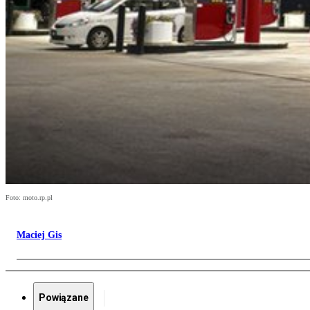
Foto: moto.rp.pl
Maciej Gis
Powiązane