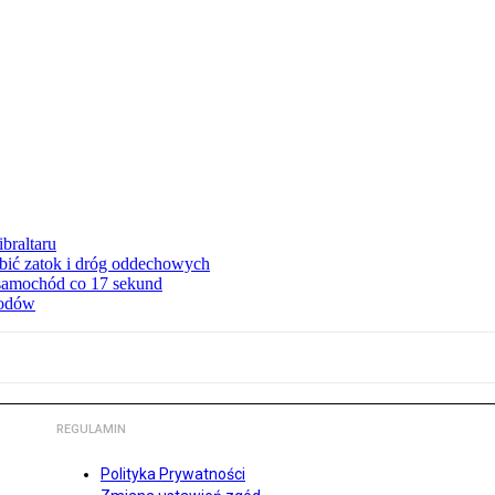
braltaru
ębić zatok i dróg oddechowych
 samochód co 17 sekund
hodów
REGULAMIN
Polityka Prywatności