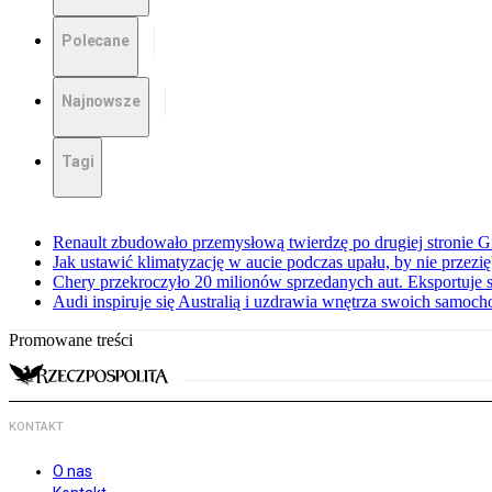
Polecane
Najnowsze
Tagi
Renault zbudowało przemysłową twierdzę po drugiej stronie Gi
Jak ustawić klimatyzację w aucie podczas upału, by nie przezi
Chery przekroczyło 20 milionów sprzedanych aut. Eksportuje
Audi inspiruje się Australią i uzdrawia wnętrza swoich samoc
Promowane treści
KONTAKT
O nas