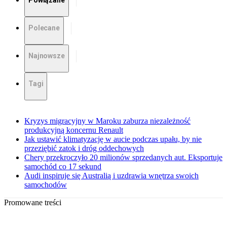
Powiązane
Polecane
Najnowsze
Tagi
Kryzys migracyjny w Maroku zaburza niezależność
produkcyjną koncernu Renault
Jak ustawić klimatyzację w aucie podczas upału, by nie
przeziębić zatok i dróg oddechowych
Chery przekroczyło 20 milionów sprzedanych aut. Eksportuje
samochód co 17 sekund
Audi inspiruje się Australią i uzdrawia wnętrza swoich
samochodów
Promowane treści