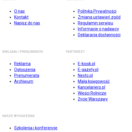
O nas
Polityka Prywatności
Kontakt
Zmiana ustawień zgód
Napisz do nas
Regulamin serwisu
Informacje o nadawcy
Deklaracja dostępności
REKLAMA I PRENUMERATA
PARTNERZY
Reklama
E-kiosk.pl
Ogłoszenia
E-gazety.pl
Prenumerata
Nexto.pl
Archiwum
Mała księgowość
Kancelarierp.pl
Wieści Rolnicze
Życie Warszawy
NASZE WYDARZENIA
Szkolenia i konferencje