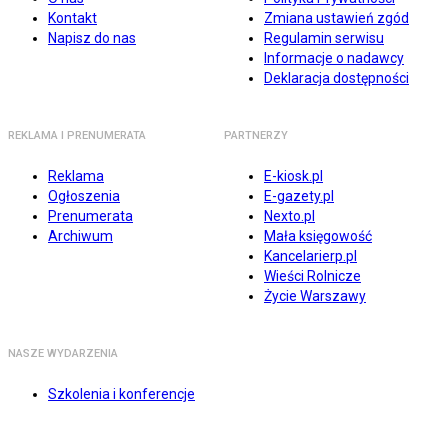
Kontakt
Zmiana ustawień zgód
Napisz do nas
Regulamin serwisu
Informacje o nadawcy
Deklaracja dostępności
REKLAMA I PRENUMERATA
PARTNERZY
Reklama
E-kiosk.pl
Ogłoszenia
E-gazety.pl
Prenumerata
Nexto.pl
Archiwum
Mała księgowość
Kancelarierp.pl
Wieści Rolnicze
Życie Warszawy
NASZE WYDARZENIA
Szkolenia i konferencje