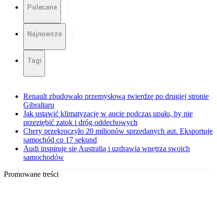
Polecane
Najnowsze
Tagi
Renault zbudowało przemysłową twierdzę po drugiej stronie
Gibraltaru
Jak ustawić klimatyzację w aucie podczas upału, by nie
przeziębić zatok i dróg oddechowych
Chery przekroczyło 20 milionów sprzedanych aut. Eksportuje
samochód co 17 sekund
Audi inspiruje się Australią i uzdrawia wnętrza swoich
samochodów
Promowane treści