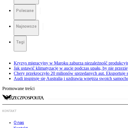
Polecane
Najnowsze
Tagi
Kryzys migracyjny w Maroku zaburza niezależność produkcyj
Jak ustawić klimatyzację w aucie podczas upału, by nie przezi
Chery przekroczyło 20 milionów sprzedanych aut. Eksportuje
Audi inspiruje się Australią i uzdrawia wnętrza swoich samoc
Promowane treści
KONTAKT
O nas