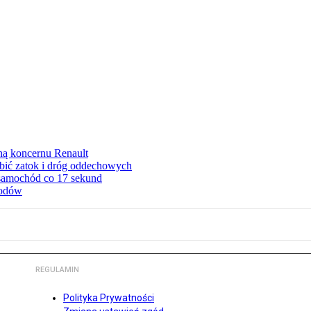
ną koncernu Renault
ębić zatok i dróg oddechowych
 samochód co 17 sekund
hodów
REGULAMIN
Polityka Prywatności