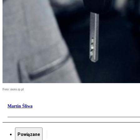
Foto: moto.rp.pl
Martin Śliwa
Powiązane