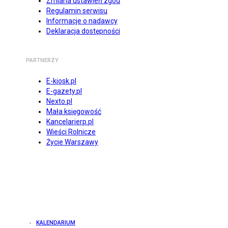
Zmiana ustawień zgód
Regulamin serwisu
Informacje o nadawcy
Deklaracja dostępności
PARTNERZY
E-kiosk.pl
E-gazety.pl
Nexto.pl
Mała księgowość
Kancelarierp.pl
Wieści Rolnicze
Życie Warszawy
KALENDARIUM