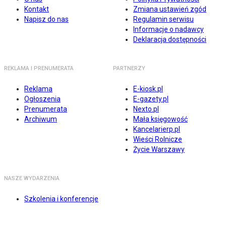
Kontakt
Zmiana ustawień zgód
Napisz do nas
Regulamin serwisu
Informacje o nadawcy
Deklaracja dostępności
REKLAMA I PRENUMERATA
PARTNERZY
Reklama
E-kiosk.pl
Ogłoszenia
E-gazety.pl
Prenumerata
Nexto.pl
Archiwum
Mała księgowość
Kancelarierp.pl
Wieści Rolnicze
Życie Warszawy
NASZE WYDARZENIA
Szkolenia i konferencje