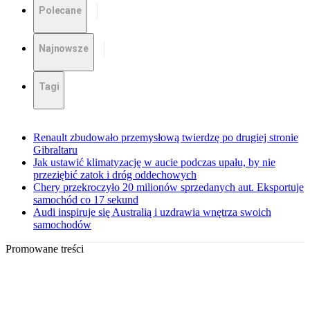
Polecane
Najnowsze
Tagi
Renault zbudowało przemysłową twierdzę po drugiej stronie
Gibraltaru
Jak ustawić klimatyzację w aucie podczas upału, by nie
przeziębić zatok i dróg oddechowych
Chery przekroczyło 20 milionów sprzedanych aut. Eksportuje
samochód co 17 sekund
Audi inspiruje się Australią i uzdrawia wnętrza swoich
samochodów
Promowane treści