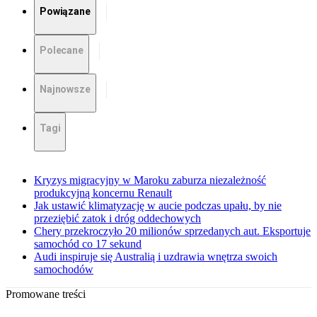
Powiązane
Polecane
Najnowsze
Tagi
Kryzys migracyjny w Maroku zaburza niezależność
produkcyjną koncernu Renault
Jak ustawić klimatyzację w aucie podczas upału, by nie
przeziębić zatok i dróg oddechowych
Chery przekroczyło 20 milionów sprzedanych aut. Eksportuje
samochód co 17 sekund
Audi inspiruje się Australią i uzdrawia wnętrza swoich
samochodów
Promowane treści