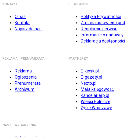
KONTAKT
REGULAMIN
O nas
Polityka Prywatności
Kontakt
Zmiana ustawień zgód
Napisz do nas
Regulamin serwisu
Informacje o nadawcy
Deklaracja dostępności
REKLAMA I PRENUMERATA
PARTNERZY
Reklama
E-kiosk.pl
Ogłoszenia
E-gazety.pl
Prenumerata
Nexto.pl
Archiwum
Mała księgowość
Kancelarierp.pl
Wieści Rolnicze
Życie Warszawy
NASZE WYDARZENIA