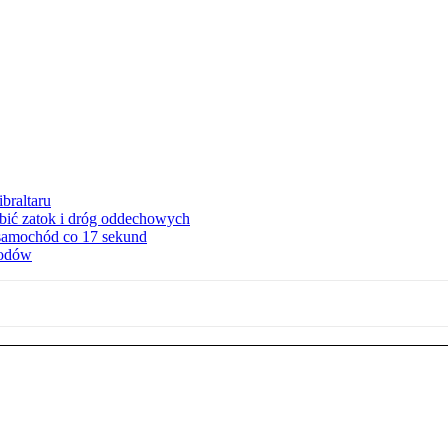
braltaru
ębić zatok i dróg oddechowych
 samochód co 17 sekund
hodów