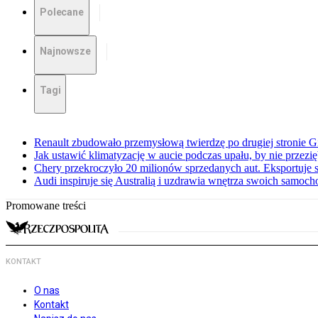
Polecane
Najnowsze
Tagi
Renault zbudowało przemysłową twierdzę po drugiej stronie Gi
Jak ustawić klimatyzację w aucie podczas upału, by nie przezi
Chery przekroczyło 20 milionów sprzedanych aut. Eksportuje
Audi inspiruje się Australią i uzdrawia wnętrza swoich samoc
Promowane treści
KONTAKT
O nas
Kontakt