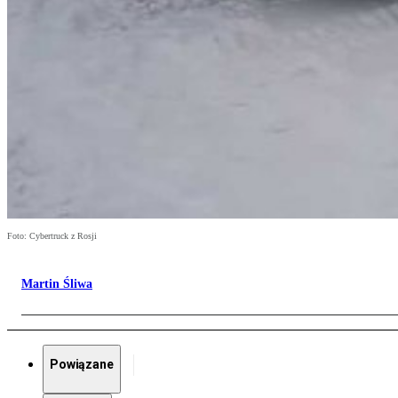
Foto: Cybertruck z Rosji
Martin Śliwa
Powiązane