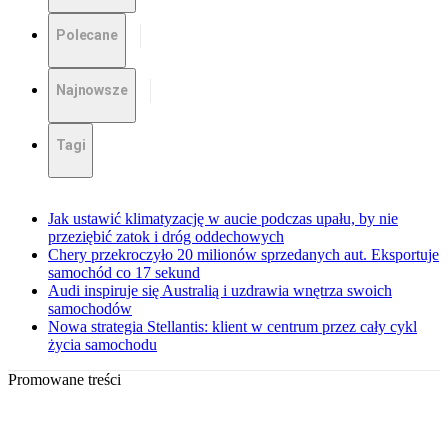
Polecane
Najnowsze
Tagi
Jak ustawić klimatyzację w aucie podczas upału, by nie
przeziębić zatok i dróg oddechowych
Chery przekroczyło 20 milionów sprzedanych aut. Eksportuje
samochód co 17 sekund
Audi inspiruje się Australią i uzdrawia wnętrza swoich
samochodów
Nowa strategia Stellantis: klient w centrum przez cały cykl
życia samochodu
Promowane treści