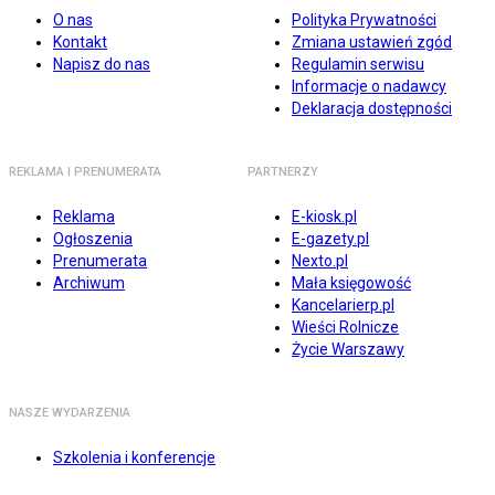
O nas
Polityka Prywatności
Kontakt
Zmiana ustawień zgód
Napisz do nas
Regulamin serwisu
Informacje o nadawcy
Deklaracja dostępności
REKLAMA I PRENUMERATA
PARTNERZY
Reklama
E-kiosk.pl
Ogłoszenia
E-gazety.pl
Prenumerata
Nexto.pl
Archiwum
Mała księgowość
Kancelarierp.pl
Wieści Rolnicze
Życie Warszawy
NASZE WYDARZENIA
Szkolenia i konferencje