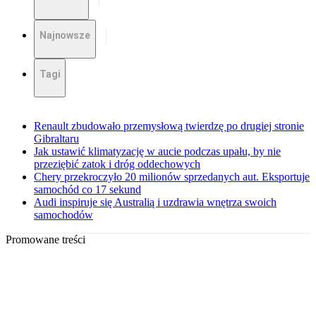
Najnowsze
Tagi
Renault zbudowało przemysłową twierdzę po drugiej stronie
Gibraltaru
Jak ustawić klimatyzację w aucie podczas upału, by nie
przeziębić zatok i dróg oddechowych
Chery przekroczyło 20 milionów sprzedanych aut. Eksportuje
samochód co 17 sekund
Audi inspiruje się Australią i uzdrawia wnętrza swoich
samochodów
Promowane treści