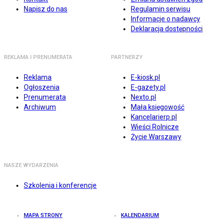
Napisz do nas
Regulamin serwisu
Informacje o nadawcy
Deklaracja dostępności
REKLAMA I PRENUMERATA
PARTNERZY
Reklama
E-kiosk.pl
Ogłoszenia
E-gazety.pl
Prenumerata
Nexto.pl
Archiwum
Mała księgowość
Kancelarierp.pl
Wieści Rolnicze
Życie Warszawy
NASZE WYDARZENIA
Szkolenia i konferencje
MAPA STRONY
KALENDARIUM