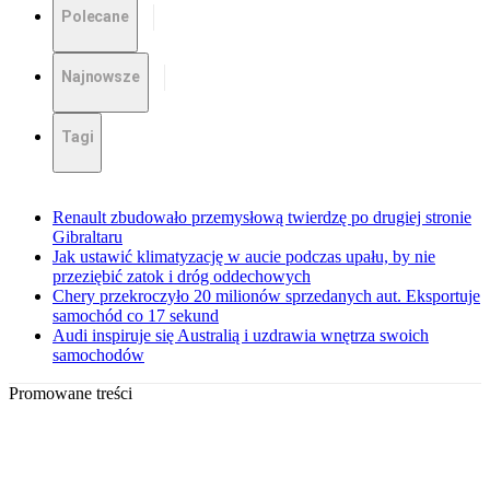
Polecane
Najnowsze
Tagi
Renault zbudowało przemysłową twierdzę po drugiej stronie
Gibraltaru
Jak ustawić klimatyzację w aucie podczas upału, by nie
przeziębić zatok i dróg oddechowych
Chery przekroczyło 20 milionów sprzedanych aut. Eksportuje
samochód co 17 sekund
Audi inspiruje się Australią i uzdrawia wnętrza swoich
samochodów
Promowane treści