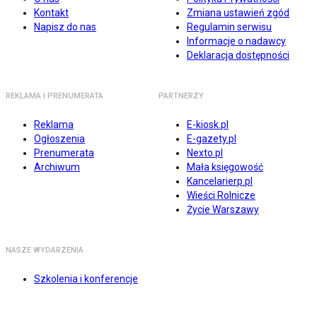
Kontakt
Zmiana ustawień zgód
Napisz do nas
Regulamin serwisu
Informacje o nadawcy
Deklaracja dostępności
REKLAMA I PRENUMERATA
PARTNERZY
Reklama
E-kiosk.pl
Ogłoszenia
E-gazety.pl
Prenumerata
Nexto.pl
Archiwum
Mała księgowość
Kancelarierp.pl
Wieści Rolnicze
Życie Warszawy
NASZE WYDARZENIA
Szkolenia i konferencje