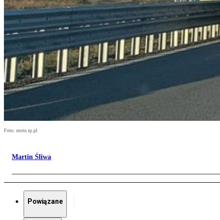
Foto: moto.rp.pl
Martin Śliwa
Powiązane