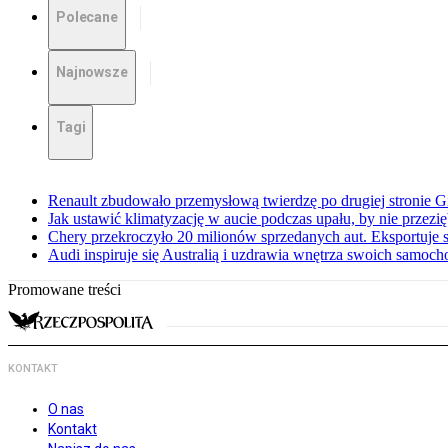
Polecane
Najnowsze
Tagi
Renault zbudowało przemysłową twierdzę po drugiej stronie Gi
Jak ustawić klimatyzację w aucie podczas upału, by nie przezi
Chery przekroczyło 20 milionów sprzedanych aut. Eksportuje
Audi inspiruje się Australią i uzdrawia wnętrza swoich samoc
Promowane treści
KONTAKT
O nas
Kontakt