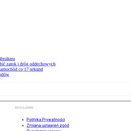
braltaru
ębić zatok i dróg oddechowych
 samochód co 17 sekund
hodów
REGULAMIN
Polityka Prywatności
Zmiana ustawień zgód