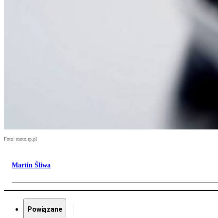
Foto: moto.rp.pl
Martin Śliwa
Powiązane