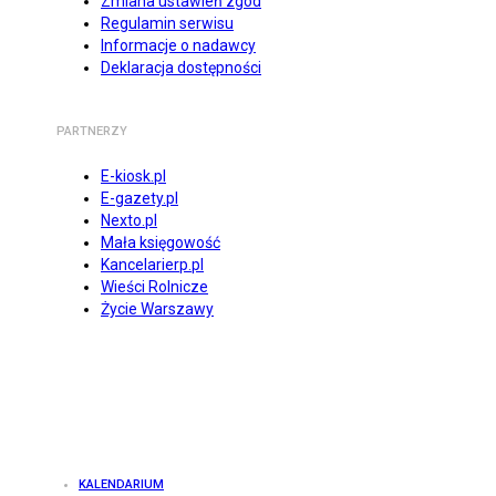
Zmiana ustawień zgód
Regulamin serwisu
Informacje o nadawcy
Deklaracja dostępności
PARTNERZY
E-kiosk.pl
E-gazety.pl
Nexto.pl
Mała księgowość
Kancelarierp.pl
Wieści Rolnicze
Życie Warszawy
KALENDARIUM