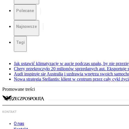
Polecane
Najnowsze
Tagi
Jak ustawić klimatyzację w aucie podczas upału, by nie przezi
Chery przekroczyło 20 milionów sprzedanych aut. Eksportuje
Audi inspiruje się Australią i uzdrawia wnętrza swoich samoc
Nowa strategia Stellantis: klient w centrum przez cały cykl ży
Promowane treści
KONTAKT
O nas