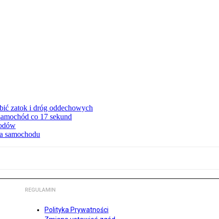
ębić zatok i dróg oddechowych
 samochód co 17 sekund
hodów
cia samochodu
REGULAMIN
Polityka Prywatności