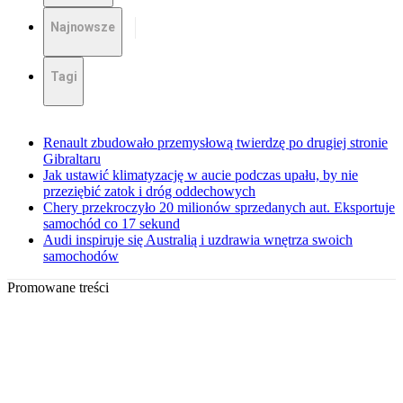
Najnowsze
Tagi
Renault zbudowało przemysłową twierdzę po drugiej stronie
Gibraltaru
Jak ustawić klimatyzację w aucie podczas upału, by nie
przeziębić zatok i dróg oddechowych
Chery przekroczyło 20 milionów sprzedanych aut. Eksportuje
samochód co 17 sekund
Audi inspiruje się Australią i uzdrawia wnętrza swoich
samochodów
Promowane treści