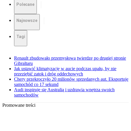
Polecane
Najnowsze
Tagi
Renault zbudowało przemysłową twierdzę po drugiej stronie
Gibraltaru
Jak ustawić klimatyzację w aucie podczas upału, by nie
przeziębić zatok i dróg oddechowych
Chery przekroczyło 20 milionów sprzedanych aut. Eksportuje
samochód co 17 sekund
Audi inspiruje się Australią i uzdrawia wnętrza swoich
samochodów
Promowane treści