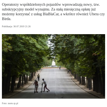
Operatorzy współdzielonych pojazdów wprowadzają nowy, tzw.
subskrypcyjny model wynajmu. Za stałą miesięczną opłatę już
możemy korzystać z usług BlaBlaCar, a wkrótce również Ubera czy
Birda.
Publikacja:
30.07.2019 21:26
Foto: moto.rp.pl