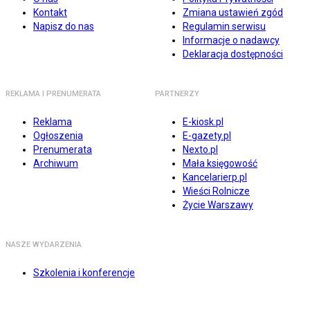
Kontakt
Zmiana ustawień zgód
Napisz do nas
Regulamin serwisu
Informacje o nadawcy
Deklaracja dostępności
REKLAMA I PRENUMERATA
PARTNERZY
Reklama
E-kiosk.pl
Ogłoszenia
E-gazety.pl
Prenumerata
Nexto.pl
Archiwum
Mała księgowość
Kancelarierp.pl
Wieści Rolnicze
Życie Warszawy
NASZE WYDARZENIA
Szkolenia i konferencje