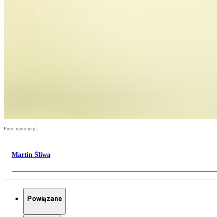
Foto: moto.rp.pl
Martin Śliwa
Powiązane