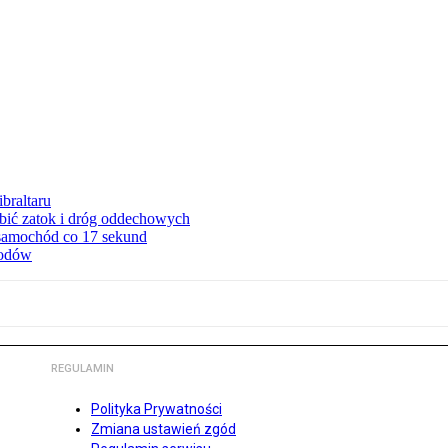
braltaru
ębić zatok i dróg oddechowych
 samochód co 17 sekund
hodów
REGULAMIN
Polityka Prywatności
Zmiana ustawień zgód