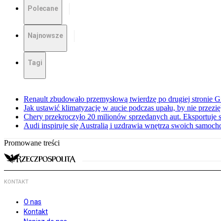
Polecane
Najnowsze
Tagi
Renault zbudowało przemysłową twierdzę po drugiej stronie Gi
Jak ustawić klimatyzację w aucie podczas upału, by nie przezi
Chery przekroczyło 20 milionów sprzedanych aut. Eksportuje
Audi inspiruje się Australią i uzdrawia wnętrza swoich samoc
Promowane treści
KONTAKT
O nas
Kontakt