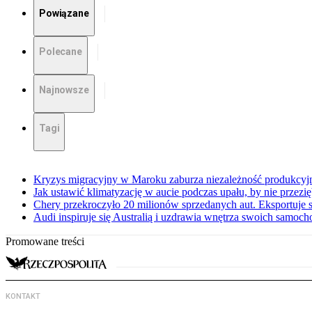
Powiązane
Polecane
Najnowsze
Tagi
Kryzys migracyjny w Maroku zaburza niezależność produkcyj
Jak ustawić klimatyzację w aucie podczas upału, by nie przezi
Chery przekroczyło 20 milionów sprzedanych aut. Eksportuje
Audi inspiruje się Australią i uzdrawia wnętrza swoich samoc
Promowane treści
KONTAKT