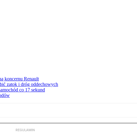
ną koncernu Renault
ębić zatok i dróg oddechowych
 samochód co 17 sekund
hodów
REGULAMIN